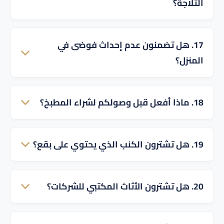
الثلاجة؟
نعم، نشتري القطع الفردية مثل الثلاجات، الشاشات،
17. هل تضمنون عدم إحداث فوضى في
الغسالات، أو حتى سرير مفرد.
المنزل؟
نعم، فريقنا مدرب على الفك والتحميل بهدوء ونظافة
18. ماذا أفعل قبل وصولكم لشراء المطبخ؟
تامة مع الحفاظ على سلامة الجدران والأبواب.
كل ما عليك هو إفراغ دواليب المطبخ من الأواني
19. هل تشترون الكنب الذي يحتوي على بقع؟
والأغراض الشخصية لتسريع عملية الفك.
نعم نشتريه، ويتم تقييمه بناءً على جودة الإسفنج
20. هل تشترون الأثاث المكتبي للشركات؟
والخشب وتكلفة إعادة تنجيده أو تنظيفه.
نعم، نشتري المكاتب الإدارية، كراسي الدوارة، وطاولات