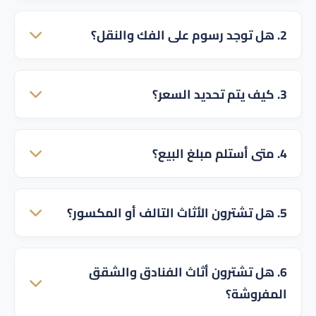
نعم، نشتري غرف النوم، المجالس، الكنب، المطابخ،
2. هل توجد رسوم على الفك والنقل؟
المكيفات، الأجهزة الكهربائية، والمكاتب.
لا، خدمة الفك والتحميل والنقل نقدمها مجاناً بالكامل
3. كيف يتم تحديد السعر؟
للعميل داخل جميع أحياء مكة.
يتم تقييم الأثاث بناءً على جودة الخشب، حالة القطعة
4. متى أستلم مبلغ البيع؟
الفعلية، مدى سلامتها، والطلب في السوق.
نلتزم بالدفع النقدي الفوري المباشر (كاش أو تحويل)
5. هل تشترون الأثاث التالف أو المكسور؟
بمجرد الاتفاق وقبل خروج الأثاث من المنزل.
نقيّم القطع التالفة، فإذا كانت قابلة للإصلاح والتجديد
6. هل تشترون أثاث الفنادق والشقق
نشتريها بسعر يتناسب مع تكلفة صيانتها.
المفروشة؟