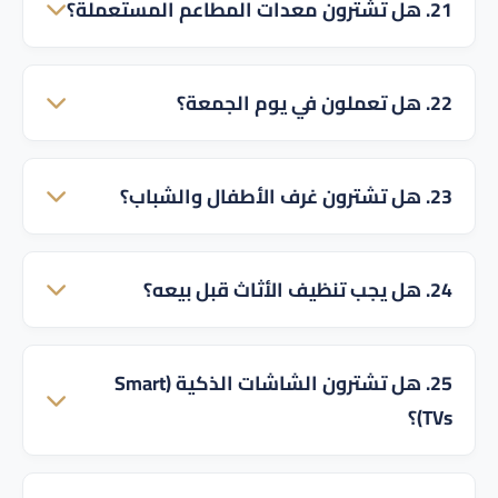
21. هل تشترون معدات المطاعم المستعملة؟
الاجتماعات بأسعار ممتازة.
نعم، نشتري ثلاجات العرض، الأفران الصناعية، طاولات
22. هل تعملون في يوم الجمعة؟
الستانلس ستيل ومعدات الطبخ كاملة.
نعم، خدماتنا متاحة طوال أيام الأسبوع بما في ذلك
23. هل تشترون غرف الأطفال والشباب؟
الإجازات لتناسب أوقات فراغ العملاء.
نعم، نشتري غرف نوم الأطفال المزدوجة والمفردة
24. هل يجب تنظيف الأثاث قبل بيعه؟
والأسرة ذات الطابقين.
التنظيف البسيط يزيل الغبار ويوضح معالم القطعة مما
25. هل تشترون الشاشات الذكية (Smart
قد يساهم في إعطائك تقييماً أعلى، لكنه ليس شرطاً
TVs)؟
أساسياً.
نعم، نشتري جميع أنواع الشاشات والتلفزيونات شريطة