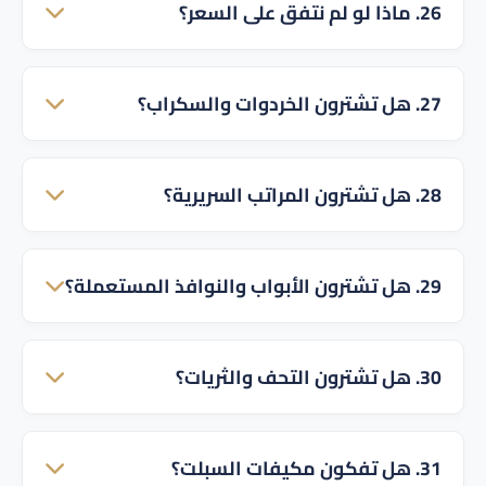
26. ماذا لو لم نتفق على السعر؟
أن تكون الشاشة غير مكسورة وتعمل بكفاءة.
المعاينة مجانية تماماً، وإذا لم يناسبك السعر فنحن
27. هل تشترون الخردوات والسكراب؟
نحترم قرارك ولا يترتب عليك أي تكاليف.
نعم، لدينا قسم مخصص لشراء السكراب، المعادن،
28. هل تشترون المراتب السريرية؟
الألمنيوم والخردوات بأسعار تنافسية.
نشتري المراتب الطبية والزنبركية إذا كانت بحالة ممتازة
29. هل تشترون الأبواب والنوافذ المستعملة؟
وخالية من الهبوط والتمزق.
نعم، نشتري أبواب الخشب، أبواب الحديد، والنوافذ
30. هل تشترون التحف والثريات؟
الألمنيوم الناتجة عن التجديدات.
نعم، نشتري الثريات الكريستال والتحف المنزلية
31. هل تفكون مكيفات السبلت؟
والديكورات القيمة.