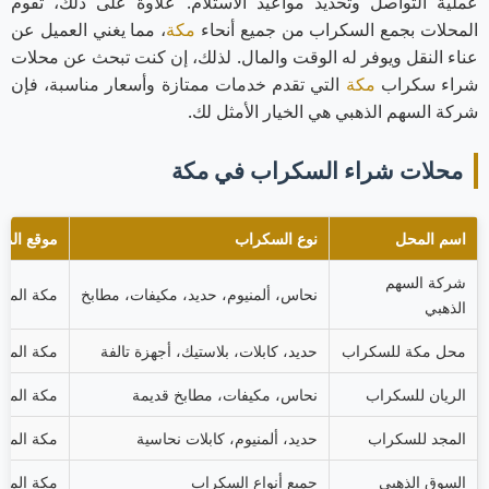
عملية التواصل وتحديد مواعيد الاستلام. علاوة على ذلك، تقوم
المحلات بجمع السكراب من جميع أنحاء
مكة
، مما يغني العميل عن
عناء النقل ويوفر له الوقت والمال. لذلك، إن كنت تبحث عن محلات
شراء سكراب
مكة
التي تقدم خدمات ممتازة وأسعار مناسبة، فإن
شركة السهم الذهبي هي الخيار الأمثل لك.
محلات شراء السكراب في مكة
اسم المحل
نوع السكراب
موقع الم
شركة السهم
نحاس، ألمنيوم، حديد، مكيفات، مطابخ
مكة المكر
الذهبي
محل مكة للسكراب
حديد، كابلات، بلاستيك، أجهزة تالفة
مكة المكر
الريان للسكراب
نحاس، مكيفات، مطابخ قديمة
مكة المكر
المجد للسكراب
حديد، ألمنيوم، كابلات نحاسية
مكة المك
السوق الذهبي
جميع أنواع السكراب
مكة المك