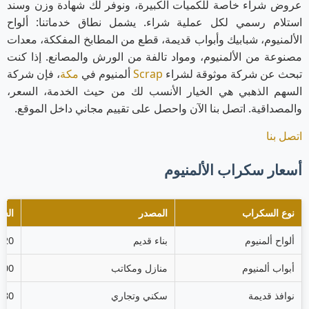
عروض شراء خاصة للكميات الكبيرة، ونوفر لك شهادة وزن وسند
استلام رسمي لكل عملية شراء. يشمل نطاق خدماتنا: ألواح
الألمنيوم، شبابيك وأبواب قديمة، قطع من المطابخ المفككة، معدات
مصنوعة من الألمنيوم، ومواد تالفة من الورش والمصانع. إذا كنت
تبحث عن شركة موثوقة لشراء
Scrap
ألمنيوم في
مكة
، فإن شركة
السهم الذهبي هي الخيار الأنسب لك من حيث الخدمة، السعر،
والمصداقية. اتصل بنا الآن واحصل على تقييم مجاني داخل الموقع.
اتصل بنا
أسعار سكراب الألمنيوم
نوع السكراب
المصدر
السع
ألواح ألمنيوم
بناء قديم
4.20 ريال/
أبواب ألمنيوم
منازل ومكاتب
4.00 ريال/
نوافذ قديمة
سكني وتجاري
3.80 ريال/