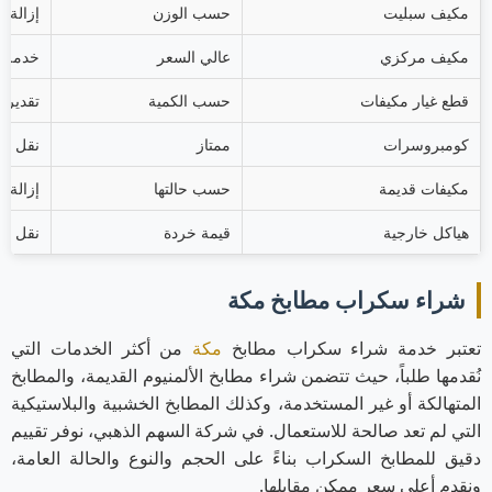
مكيف سبليت
حسب الوزن
إزالة ا
مكيف مركزي
عالي السعر
خدمة ك
قطع غيار مكيفات
حسب الكمية
تقدير 
كومبروسرات
ممتاز
نقل مج
مكيفات قديمة
حسب حالتها
إزالة 
هياكل خارجية
قيمة خردة
نقل مب
شراء سكراب مطابخ مكة
تعتبر خدمة شراء سكراب مطابخ
مكة
من أكثر الخدمات التي
نُقدمها طلباً، حيث تتضمن شراء مطابخ الألمنيوم القديمة، والمطابخ
المتهالكة أو غير المستخدمة، وكذلك المطابخ الخشبية والبلاستيكية
التي لم تعد صالحة للاستعمال. في شركة السهم الذهبي، نوفر تقييم
دقيق للمطابخ السكراب بناءً على الحجم والنوع والحالة العامة،
ونقدم أعلى سعر ممكن مقابلها.