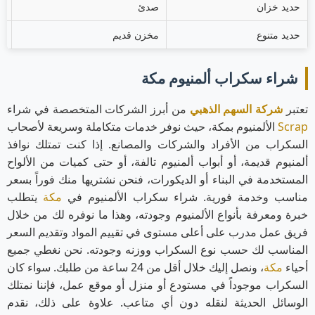
حديد خزان
صدئ
.00
حديد متنوع
مخزن قديم
.25
شراء سكراب ألمنيوم مكة
تعتبر
شركة السهم الذهبي
من أبرز الشركات المتخصصة في شراء
Scrap
الألمنيوم بمكة، حيث نوفر خدمات متكاملة وسريعة لأصحاب
السكراب من الأفراد والشركات والمصانع. إذا كنت تمتلك نوافذ
ألمنيوم قديمة، أو أبواب ألمنيوم تالفة، أو حتى كميات من الألواح
المستخدمة في البناء أو الديكورات، فنحن نشتريها منك فوراً بسعر
مناسب وخدمة فورية. شراء سكراب الألمنيوم في
مكة
يتطلب
خبرة ومعرفة بأنواع الألمنيوم وجودته، وهذا ما نوفره لك من خلال
فريق عمل مدرب على أعلى مستوى في تقييم المواد وتقديم السعر
المناسب لك حسب نوع السكراب ووزنه وجودته. نحن نغطي جميع
أحياء
مكة
، ونصل إليك خلال أقل من 24 ساعة من طلبك. سواء كان
السكراب موجوداً في مستودع أو منزل أو موقع عمل، فإننا نمتلك
الوسائل الحديثة لنقله دون أي متاعب. علاوة على ذلك، نقدم