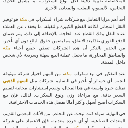
المتخصصة تقييمًا دقيقًا لكل أنواع السكراب، بما يشمل الحديد،
النحاس، الألمنيوم، الصلب، والمعادن الأخرى.
أحد أهم مزايا التعامل مع شركات شراء السكراب في
مكة
هو توفير
النقل المجاني لكافة القطع الكبيرة والثقيلة، ما يخفف عن العملاء
عناء النقل وفك القطع عند الحاجة. بالإضافة إلى ذلك، يتم ضمان
الدفع الفوري نقدًا بعد الاتفاق، مما يضمن حقوق البائع دون أي تأخير.
من الجدير بالذكر أن هذه الشركات تغطي جميع أحياء
مكة
والمناطق المجاورة، ما يجعل عملية البيع سهلة وسريعة لأي شخص
داخل المدينة.
عند التفكير في بيع سكراب
مكة
، من المهم اختيار شركة موثوقة
لتجنب أي خسائر أو تأخير في التسليم. شركات مثل
السهم الذهبي
تمتلك خبرة واسعة في هذا المجال، وتقدم استشارات مجانية لتقييم
السعر بدقة، مع مراعاة وزن ونوع السكراب. لذلك، فإن بيع
السكراب أصبح أسهل وأكثر أمانًا بفضل هذه الخدمات الاحترافية.
في النهاية، سواء كنت تبحث عن التخلص من الأثاث المعدني القديم،
المعدات الصناعية، أو أي خردة معدنية، فإن الاعتماد على شركة
متخصصة في سكراب
مكة
يوفر الوقت والجهد ويضمن الحصول