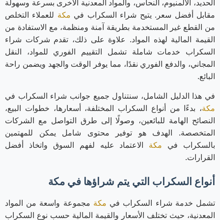
الحديد، الألمنيوم، النحاس، والمواد المعدنية الأخرى بسرعة وسهولة
مقابل أفضل سعر. يتيح شراء السكراب في
مكة
للعملاء التخلص
من القطع غير المستخدمة بطريقة آمنة ومنظمة، مع الاستفادة من
القيمة المالية لهذه المواد. علاوة على ذلك، تقدم شركات شراء
السكراب خدمات شاملة تشمل التقييم الفوري للمواد، النقل
المجاني، والدفع الفوري نقدًا، مما يوفر الوقت والجهد ويضمن راحة
البائع.
في هذا الدليل الشامل، سنتناول جميع جوانب شراء السكراب في
مكة
، بدءًا من أنواع السكراب المختلفة، أسعارها، خطوات البيع،
النصائح الهامة للبائعين، وصولًا إلى طرق التواصل مع الشركات
المتخصصة. الهدف هو توفير محتوى شامل يمكن للمهتمين
بالسكراب في
مكة
الاعتماد عليه لفهم السوق واتخاذ أفضل
القرارات.
أنواع السكراب التي يتم شراؤها في مكة
تشمل خدمة شراء السكراب في
مكة
مجموعة واسعة من المواد
المعدنية، حيث تختلف الأسعار والقيمة المالية حسب نوع السكراب