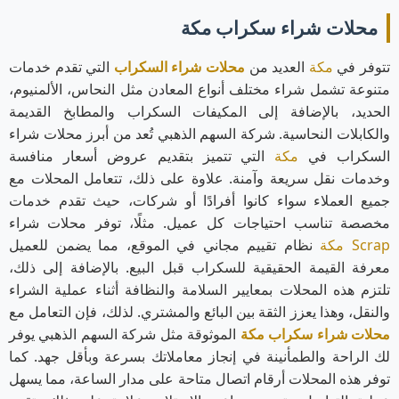
محلات شراء سكراب مكة
تتوفر في
مكة
العديد من
محلات شراء السكراب
التي تقدم خدمات
متنوعة تشمل شراء مختلف أنواع المعادن مثل النحاس، الألمنيوم،
الحديد، بالإضافة إلى المكيفات السكراب والمطابخ القديمة
والكابلات النحاسية. شركة السهم الذهبي تُعد من أبرز محلات شراء
السكراب في
مكة
التي تتميز بتقديم عروض أسعار منافسة
وخدمات نقل سريعة وآمنة. علاوة على ذلك، تتعامل المحلات مع
جميع العملاء سواء كانوا أفرادًا أو شركات، حيث تقدم خدمات
مخصصة تناسب احتياجات كل عميل. مثلًا، توفر محلات شراء
Scrap
مكة
نظام تقييم مجاني في الموقع، مما يضمن للعميل
معرفة القيمة الحقيقية للسكراب قبل البيع. بالإضافة إلى ذلك،
تلتزم هذه المحلات بمعايير السلامة والنظافة أثناء عملية الشراء
والنقل، وهذا يعزز الثقة بين البائع والمشتري. لذلك، فإن التعامل مع
محلات شراء سكراب مكة
الموثوقة مثل شركة السهم الذهبي يوفر
لك الراحة والطمأنينة في إنجاز معاملاتك بسرعة وبأقل جهد. كما
توفر هذه المحلات أرقام اتصال متاحة على مدار الساعة، مما يسهل