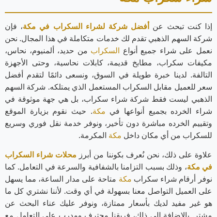
إذا كنت تبحث عن
أفضل شركة لشراء السكراب في مكة
، فإن
شركة السهم الذهبي تقدم لك خدمات متكاملة في هذا المجال. نحن
نعمل على شراء جميع أنواع
السكراب
من حديد، ألمنيوم، نحاس،
مكيفات سكراب، مطابخ قديمة، كابلات نحاسية، وحتى الأجهزة
التالفة. لدينا خبرة طويلة في السوق، ونسعى دائمًا لتقدم أفضل
سعر للعميل مقابل السكراب المستعمل الذي يمتلكه. شركة السهم
الذهبي ليست فقط شركة شراء سكراب، بل هي جهة موثوقة في
شراء الخرده بجميع أنواعها في
مكة
. حيث نقوم بزيارة الموقع
وتقييم الخرده مباشرة دون تأخير، ونوفر خدمة نقل فوري وسريع
للسكراب من أي مكان داخل
مكة
المكرمة.
علاوة على ذلك، نحن نُعرف بكوننا من أبرز
محلات شراء السكراب
في مكة
، وذلك بسبب التزامنا بالشفافية والسرعة في التعامل. كما
نوفر أرقام شراء سكراب
مكة
متاحة على مدار الساعة، مما يسهل
على العميل التواصل معنا بسهولة في أي وقت. لأننا نشتري كل ما
هو غير مفيد لديك بأسعار ممتازة، ونوفر عليك عناء البحث عن
مشترٍ. بالإضافة إلى ذلك، فريقنا محترف ومدرب على التعامل مع