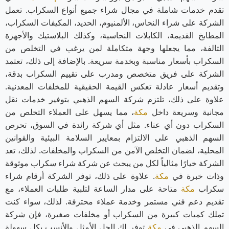
تقدم خدمات شاملة في مجال شراء جميع أنواع السكراب. تعمل
الشركة على شراء النحاس، الألمنيوم، الحديد، المكيفات السكراب،
المطابخ القديمة، الكابلات النحاسية، وكذلك البلاستيك والأجهزة
التالفة، مما يجعلها وجهة متكاملة لمن يرغب في التخلص من
السكراب بأسعار مناسبة وبخدمة سريعة. بالإضافة إلى ذلك، تعتمد
الشركة على فريق متخصص ومدرب على تقييم السكراب بدقة،
وتقديم أسعار عادلة تعكس القيمة الحقيقية للمخلفات المعدنية.
علاوة على ذلك، تلتزم شركة السهم الذهبي بتوفير خدمات نقل
مجانية وسريعة داخل
مكة
، مما يسهل على العملاء التخلص من
السكراب دون أي عناء. مثل أي شركة رائدة في السوق، تحرص
السهم الذهبي على الالتزام بمعايير السلامة البيئية والقوانين
المحلية، لضمان التخلص الآمن من السكراب والمخلفات. لذلك، تعد
الشركة خيارًا مثالياً لكل من يبحث عن شركة شراء سكراب موثوقة
وذات خبرة في
مكة
. علاوة على ذلك، توفر الشركة أرقام شراء
سكراب
مكة
متاحة على مدار الساعة لتلبية طلبات العملاء، مع
تقديم دعم فني مستمر وخدمة عملاء محترفة. لذلك، سواء كنت
تملك كميات كبيرة من السكراب أو مخلفات صغيرة، فإن شركة
السهم الذهبي في
مكة
توفر لك الحل الأمثل والأنسب بكل سهولة