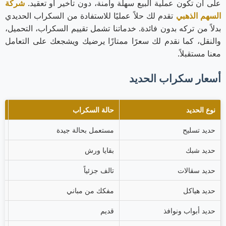
على أن تكون عملية البيع سهلة وآمنة، دون تأخير أو تعقيد.
شركة
السهم الذهبي
تقدم لك حلاً عمليًا للاستفادة من السكراب الحديدي
بدلاً من تركه بدون فائدة. خدماتنا تشمل تقييم السكراب، التحميل،
والنقل، كما نقدم لك سعرًا ممتازًا يرضيك ويشجعك على التعامل
معنا مستقبلاً.
أسعار سكراب الحديد
نوع الحديد
حالة السكراب
ا
حديد تسليح
مستعمل بحالة جيدة
.50
حديد شبك
بقايا ورش
.30
حديد سقالات
تالف جزئياً
.10
حديد هياكل
مفكك من مباني
.40
حديد أبواب ونوافذ
قديم
.20