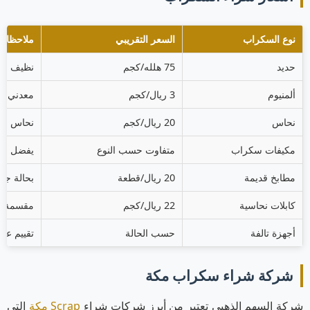
نوع السكراب
السعر التقريبي
ملاحظات
حديد
75 هلله/كجم
نظيف وغ
ألمنيوم
3 ريال/كجم
معدني عا
نحاس
20 ريال/كجم
نحاس خا
مكيفات سكراب
متفاوت حسب النوع
يفضل فص
مطابخ قديمة
20 ريال/قطعة
بحالة جيد
كابلات نحاسية
22 ريال/كجم
مقسمة ح
أجهزة تالفة
حسب الحالة
تقييم عند
شركة شراء سكراب مكة
شركة السهم الذهبي تعتبر من أبرز شركات شراء
Scrap
مكة
التي