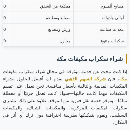
مطابخ ألمنيوم
مفككة من الشقق
3.50 ريال/
أواني وأدوات
مصانع ومطاعم
3.60 ريال/
معدات صناعية
ورش ومصانع
3.90 ريال/
سكراب متنوع
مخازن
3.70 ريال/
شراء سكراب مكيفات مكة
إذا كنت تبحث عن خدمة موثوقة في مجال شراء سكراب مكيفات
مكة
، فإن
شركة السهم الذهبي
تقدم لك أفضل الحلول لشراء
المكيفات القديمة والتالفة بأسعار منافسة. نحن نعمل على تقييم
المكيفات مهما كانت حالتها—سواء كانت تعمل جزئيًا أو معطلة
تمامًا—ونوفر خدمة نقل فورية من الموقع. علاوة على ذلك، نشتري
سكراب المكيفات المركزية، والمكيفات الشباك، والمكيفات
السبليت، ونقوم بتفكيكها بطريقة احترافية دون ترك أي أثر في
المكان.