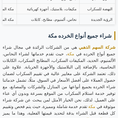
النهضة للسكراب
مكيفات، بلاستيك، أجهزة كهربائية
مكة المكر
الرؤية الجديدة
نحاس، ألمنيوم، مطابخ، كابلات
مكة المك
شراء جميع أنواع الخرده مكة
شركة السهم الذهبي
هي من الشركات الرائدة في مجال شراء
جميع أنواع الخرده في
مكة
، حيث تقدم خدماتها لشراء النحاس،
الألمنيوم، الحديد، المكيفات السكراب، المطابخ السكراب، الكابلات
النحاسية، بالإضافة إلى البلاستيك والأجهزة الخربانة. علاوة على
ذلك، تعتمد الشركة على معايير عالية في تقييم السكراب لضمان
حصول العملاء على أفضل الأسعار في السوق. مثلًا، تشمل خدماتنا
شراء الخرده بجميع أنواعها من المنازل والشركات والمصانع، مع
توفير خدمة استلام السكراب من الموقع بسرعة وبدون أي عناء
على العميل. لذلك، نحن الخيار الأمثل لمن يبحث عن شركة شراء
موثوقة في
مكة
تقدم خدمة شاملة ومميزة. حيث يتم فحص وتقييم
كل قطعة قبل الشراء بدقة لتحديد قيمتها الفعلية، وهذا ما يميز