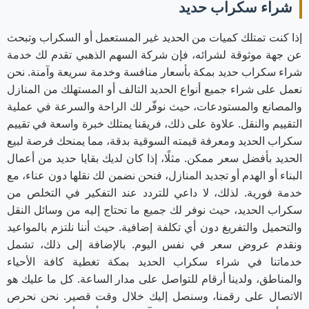
شراء سكراب حديد
إذا كنت تمتلك كميات من الحديد غير المستعمل أو السكراب وتبحث
عن جهة موثوقة لشرائه، فإن شركة السهم الذهبي تقدم لك خدمة
شراء سكراب حديد بمكة بأسعار منافسة وخدمة سريعة وآمنة. نحن
نعمل على شراء جميع أنواع الحديد التالف أو المستهلك من المنازل
والمصانع والمستودعات، حيث نوفّر لك الراحة والسرعة في عملية
التقييم والنقل. علاوة على ذلك، فريقنا يمتلك خبرة واسعة في تقييم
سكراب الحديد ومعرفة قيمته السوقية بدقة، مما يمنحك فرصة لبيع
الحديد بأفضل سعر ممكن. مثلًا، إذا كان لديك بقايا حديد من أعمال
البناء أو الهدم أو تجديد المنازل، فنحن نضمن لك نقلها دون عناء، مع
خدمة فورية. لذلك، لا داعي للتردد عند التفكير في التخلص من
سكراب الحديد، حيث نوفر لك جميع ما تحتاج إليه من وسائل النقل
والتحميل والتفريغ دون أي تكلفة إضافية. حيث أننا نلتزم بالمواعيد
ونقدم عروض سعر في نفس اليوم. بالإضافة إلى ذلك، تشمل
خدماتنا في شراء سكراب الحديد بمكة تغطية كافة الأحياء
والمناطق، ولدينا أرقام للتواصل على مدار الساعة. كل ما عليك هو
الاتصال على رقمنا، وسنصل إليك خلال وقت قصير. نحن نحرص