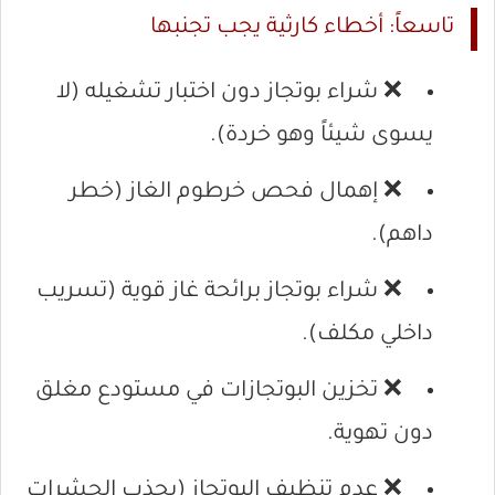
تاسعاً: أخطاء كارثية يجب تجنبها
❌ شراء بوتجاز دون اختبار تشغيله (لا
يسوى شيئاً وهو خردة).
❌ إهمال فحص خرطوم الغاز (خطر
داهم).
❌ شراء بوتجاز برائحة غاز قوية (تسريب
داخلي مكلف).
❌ تخزين البوتجازات في مستودع مغلق
دون تهوية.
❌ عدم تنظيف البوتجاز (يجذب الحشرات